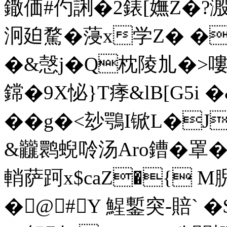
鏾価#仢誗�2錶[嫵Z�?溵
泂廹騖�蓡x学Z� �
�&愨j�Q枕陵劜�>嘍
鏛�9X怭}T痵&lB[G5i
��g�<玅鶚I锨L�J
&龖鹮蜺唥汤Aro鏪�罩
輎萨跒x$caZ�{ 
�@#Y 鯹鏨突-賠`