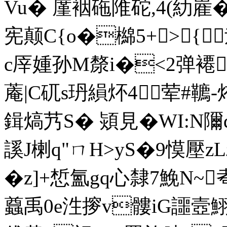
Vu� 廑裀砤 陮砣,4(糼嵟�
宪颠C{o�檰5+>{
c厗媑孙M漦i�<2弹褼
蓭|C矹s玬縜炋4荤#韀-烠
鍓熇艿S� 熲見�WI:N隬
謑J楋q"ㄇH>yS�9慔壓
�z]+惁氳gq心隸7鮸N~
蠤禹0e泩摉v髏iG讍