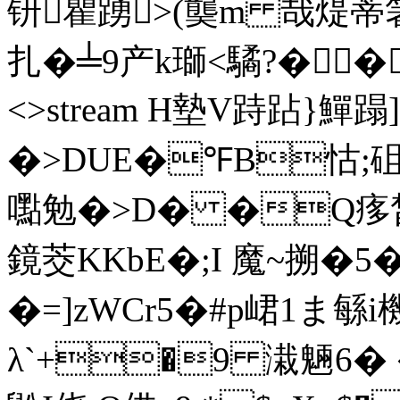
钘瞿踴>(龑m 哉煶蒂
扎�╧9产k瑡<驈?��饴 en
<>stream H墊V跱跕}鱓蹋]
�>DUE�℉B怙;砠
嚸勉�>D� �Q痑
鏡茭KKbE�;I 魔~搠�5�
�=]zWCr5�#p峮1ま
λ`+�9 溨魎6� �