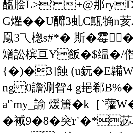
醢脍L>' +@那ryD篵
G爠��U釄3虬C甒觕
鳯3乁楤s#*� 斯�霉�
矰訟槟亘Y飯�$缊�
{�)�3]蝕 (u鈨�E
ng 0譫涮眢4 g郌郗
a'`my_諭 煖篖�k［`虇
�裓9�8�突r`�*