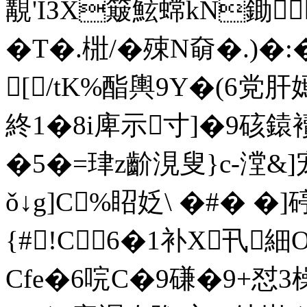
覯'IЗX簸鮌蟐kN鋤
�T�.梉/�殐N奛�.)
[/tK%酯輿9Y�(6党肝嫣
終1�8i庳示寸]�9硋
�5�=珒z齘涀叟}c-漟&
ǒ↓g]C%眧姂\ �#� �
{ #!C6�1补X卂
Cfe�6唍C�9磏�9+怼3