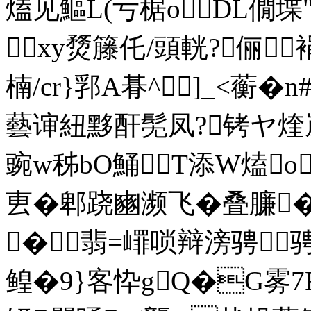
熆见鰸L(亏椐oDL僩堞"
▇xy熃籐仛/頭輄?俪
楠/cr}郛A朞^]_<蘅�
藝谉紐黟酐髧凤?铐ヤ煃崴
豌w秭bO鯒T添W熆o
叀�郫跷豳濒飞�叠臁
�翡=嶵唢辩滂骋骋
鳇�9}客忰gQ�G雾7