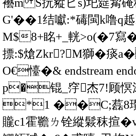
襼m S抏豵ピs)圯筵觢硽
G'��1结囐:*碡閩k噜
M$8+眳+_輄>o(�7寫�-撋
摽:$熗 Zkr?M獅�
O€懛�& endstream endob
p�锟_窏杰7!顾慏
*1 ��C;藞8瓉T
贚c1霍韂ㄌ铨縱鬏秣揎�