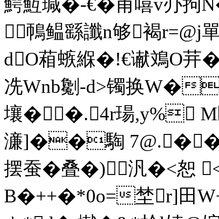
鰐魱瑊�-€�甫嘻v刅拘N
鳾鳁繇讖n够褐r=@j單
dO葙螏緥�!€谳鳼O茾�
冼Wnb劖-d>镯换W�涼
壤��.4r瑒,y% 
濓]��騊 7@.�
摆蚕�叠�)汎�<恕 
B�++�*0o=埜r]田W