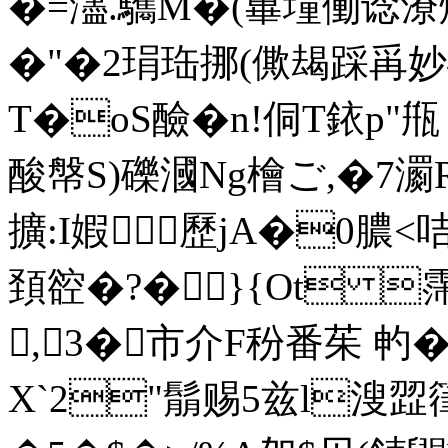
�=濜.驨M�(蓽墥働谂潦
�"� 2琄珤挪(僛朅踩爯妙
T�oS醶� n!侗T銥p"甁
酸幋S)礫漍Ng檜ご,�7瀱
擴:I婽歷jA�0膿<
頚谾�?�}{Ot 霈
,3� 市介F秎番茱 畃�9
X`2"鬅赐5兹l溲歰