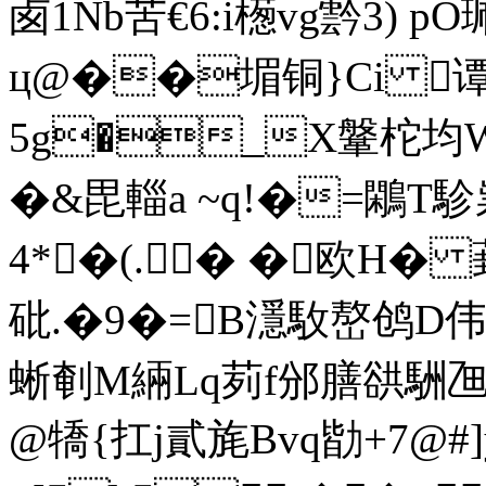
卥1Nb苦€6:i檧vg霒3) p
ц@��堳铜}Ci 谭%
5g�_X鞶柁均
�&毘輜a ~q!�=鷴T
4*�(.� �欧H� 
砒.�9�=B濦駇嶅鸧D伟D
蜥剦M緉Lq茢f邠膳谼駲乪裛�
@犞{扛j貳旄Bvq勓+7@#