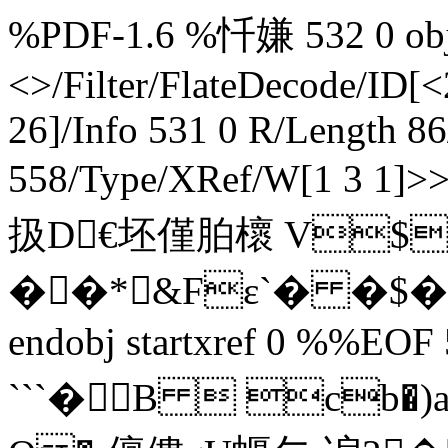
%PDF-1.6 %忏嫌 532 0 obj 
<>/Filter/FlateDecode/ID[
<
26]/Info 531 0 R/Length 8
558/Type/XRef/W[1 3 1]
扱D€坯僅胉櫰 V$
��*&Fε`� �$�
endobj startxref 0 %%EOF
```� B  