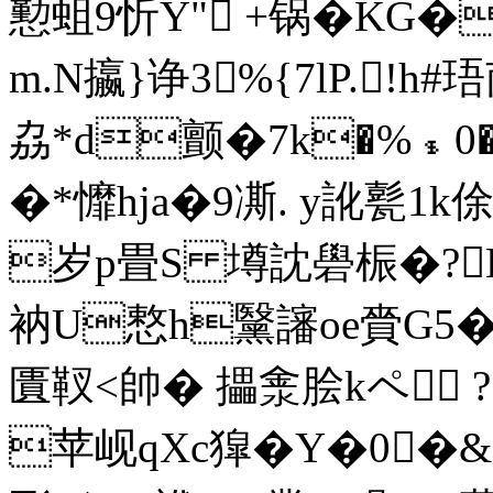
懃蛆9忻Y" +锅�KG�
m.N攍}诤3 %{7lP.!h#
劦*d颤�7k�%﹩0
�*戂hja�9凘. y訛甏1
岁p畳S 墫訦礐桭�?L&
衲U慗h黳讅oe賫G5�F
匱靫 <帥� 攂淾脍kペ
苹岘qXc獔�Y�0�&C: