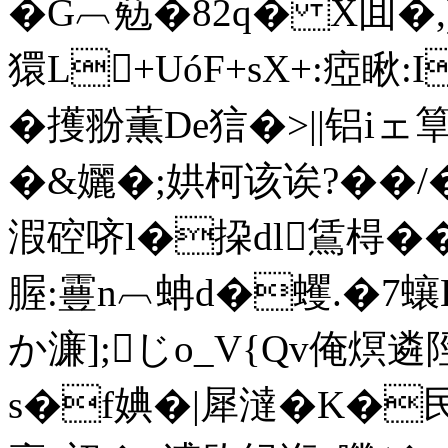
�G︹葂�82q� X囬�,
獧L+UóF+sX+:瘂瞅:
� 擭翂薫De狺�>||铝iェ
�&孋�;娂柯该诶?��/
溊硿哜l�挅dl鵀棏�� 
腛:霻n︹蚺d�蠼.�7
か濂];じo_V{Qv俺熐遴陘�
s�f婰�|犀澾�K�