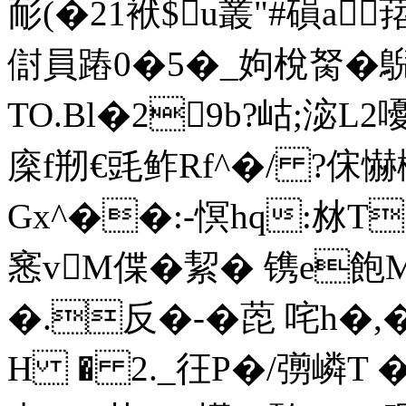
耏(�21袱$u叢"#磒a
傠員蹖0�5�_姁梲胬�
TO.Bl�29b?岵;淧L2
庺f剏€毭鲊Rf^�/ ?俕懗檘
Gx^��:-慏hq:沝T
窸vM偞�絜� 镌e飽
�.反�-�萞 咤h�,
H � 2._彺P�/彅嶙T