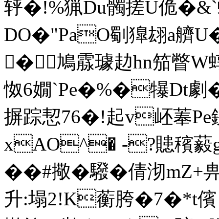
轷�!%猟Du髑搓U佹�
DO�"PaO劅獋翃a艩
�鳩霡璩赲hn笳瞥W蜳,
怓6嫺`Pe�%�犦Dt劇
摒 踪恝76�! 起v岯菶Pe
xAO^� -?贃穦藙g焲
��#擏�驋�倩沏mZ+
升:塌2!K蘅胯�7� *