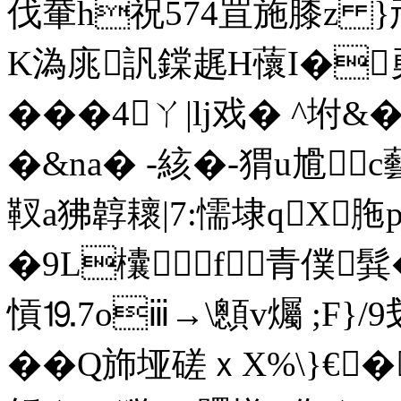
伐輂h祝574罝施膝z }
K溈庣訉鏿趘H蘹I�
���4ㄚ|lj戏� ^坿
�&na� -絯�-猬u尳
靫a狒韕耲|7:懦埭qX
�9L欜f青僕髸
愩⒚7oⅲ→\顖v爥 ;F}/
��Q斾垭磋ｘX%\}€