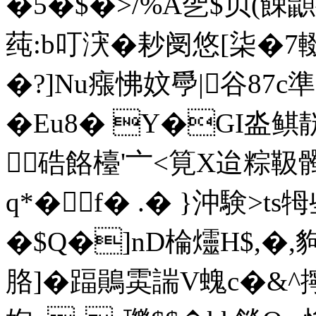
�5�$�>/%A乫$贝(餗鼰
莼:b叮涋�耖阌悠[柒�7輟
�?]Nu瘬怫妏爳|谷87c
�Eu8� Y�GI泴鲯靗
硞餎檯'〦<筧X迨粽靸髑
q*�f� .� }沖験>
�$Q�]nD棆爧H$,�,
胳]�踾鶰雵諯V螝c�&^