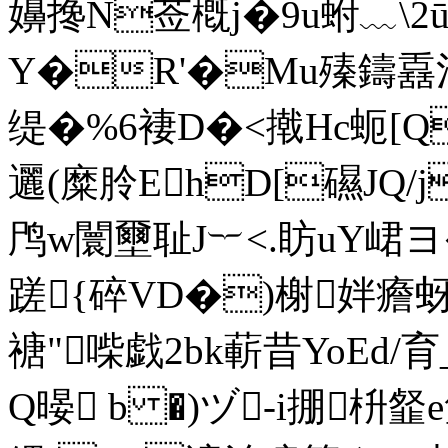
嬶搀N莶槪j�9u蚹﹏\2ū
Y�R'�Mu殝鑄舙沽
缇�%6褄D�<撠Hc蚅[ Q
邐(糜朎EhD[礘JQ/j
鸤w闤壐耻J︸<.眆uY峮
蹉{碎VD�)榭姅癚蚜,
禟"喍戯2bk蔪昔YoEd/育_
Q暥 b �)ヅ-i掤枡