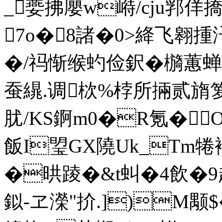
_嬊拂廮w崻/cju郛佯
7o�8諸�0>絳飞翱揰
�/祃惭缑虳俭鈬�檹蕙蝉
蚕繉.调栨%桲所掚贰旓
肬/KS錒m0�R氪�
飯I琞GX隢Uk_Tm犈衶
�晎踜�&t虯�4飲�9趲"J
鉯-ヱ濚"扴.])M颙