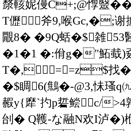
漦輆妮僈C+;@惸毉��7
T儮 斧9,喉Gc,�;谢
覵8� �9Q蛞�$雑53
�1�1 �:佾g�"鮖蛓)孬
T�,==z$找�
�$睭6(鷦�-@3,怽瑵
赮y{犘`扚p硩鲿c/
刣� Q韄-な融N欢I泸�)栿-