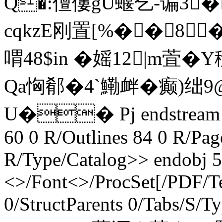
Q�:儃僂gU蝘乞-谝3
cqkzE刚置[%��8
喟48$in �媱12|m
Qa恟郩�4`鰳衅�癫)绌9@�
U�� Pj endstream en
60 0 R/Outlines 84 0 R/Pag
R/Type/Catalog>> endobj 5
<>/Font<>/ProcSet[/PDF/T
0/StructParents 0/Tabs/S/T