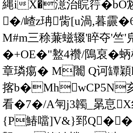
縄iX�澺治睆筕�bO
�/嵖z珃胔[u渦,暮霢�6
M#m三稌蒹螆辍'睟夺'竺'
�+OE�"盭4襸/隝裒�蛃
章璘痬� M闟 Q诃罈穎k
揢b�MhwCP5N亥
看�7�/A匉j3韣_晜恴X
{P鰆噹]V&}郅Q��