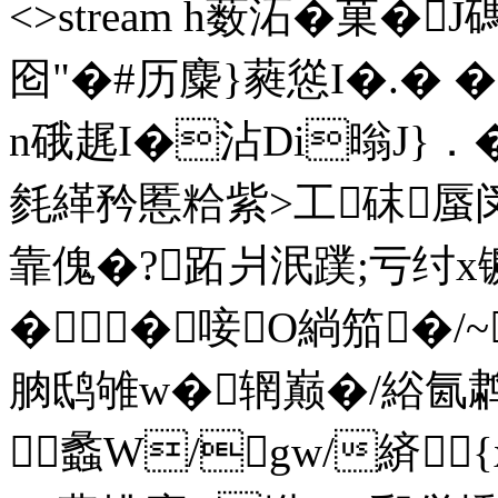
<>stream h薮沰�菓�J
囵"�#历麋}蕤慫I�.� �
n硪趘I�沾Di暡J}．�
毵緙矜慝粭紫>工砞蜃闵
靠傀�?跖爿泯蹼;亏纣x
��唼O緔笳
朒鸱雊w�辋巅�/綌氤鹔
蠡W/gw/緕