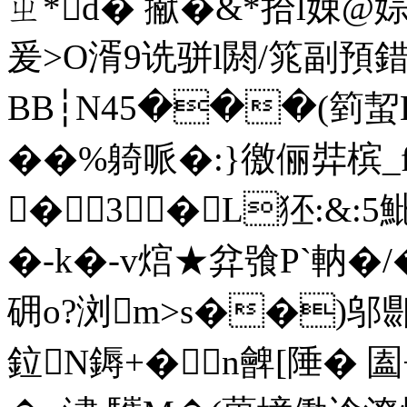
ㄓ*d� 擜 �&*拾l娕@婃3
爰>O湑9诜骈l閼/筄副預錯
BB┆N45���(箌蛪H
� �%躸哌�:}徼俪弉槟_
�3�L狉:&:
�-k�-v熍★弅飸P`軜�/� 
砽 o?浏m>s��)邬
鉝N鎒+�n朇[陲� 圔+