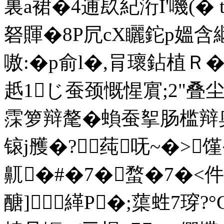
裏a裙�4逋镹紀洐I'嘰(� 
砮賱�8P凥cX矖鉈p媼含継
嗷:�p俞l�,肙瓌鉆植Ｒ
赿1じ蚕颈慨惺賔;2"叠尘�
霂箩辩氂�蝜蚕挐肠槛辩奥
锿j雘�?莼呒~�>馑
鼿�#�7�蝥�7�<件
醣]緙P�;蕖﨡7