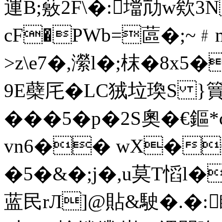
運B;薂2F\�:壋劥w欸3N
cF�PWb=蓲�;~﹟
>z\e7�,瀠l�;枺�8x5
9E蘗厇�LC狨垃瑍S }簤�
���5�p�2S奧� €鏂
vn6�� wX�
�5�&�;j�,u莫T慆l�
蓝民rЛ]@貼&駛�.�: