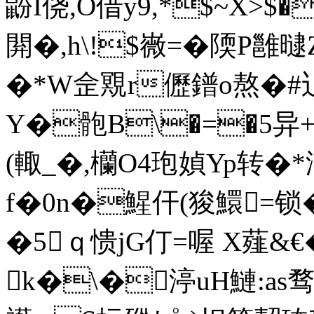
鼢I侥,O借y9,*$~X>$�
閞�,h\!$嶶=�陾P雝曃
�*W佱覭r儮鐠o熬�#辶
Y�骲B\�=�5异+
(輙_�,欗O4玸媜Yp转�*
f�0n�鯹仠(狻鱞=锁�(i
�5ｑ愦jG仃=喔 X薤&€�.
k�\�渟uH鰱:as骛}