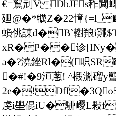
€=鴽刓V DbJFs秨闐
廽@�*犡Z�22慞{=l_
蝜佻誎d�B`轛羪i鼆$T
xR�P��诊[INy
a�?澆銼Rl�(呮SR
�#!�9洹蔥! ^椴湚磂y
2e�!DfI�3Q
虔i壆倱iU�駵巎L敤f9