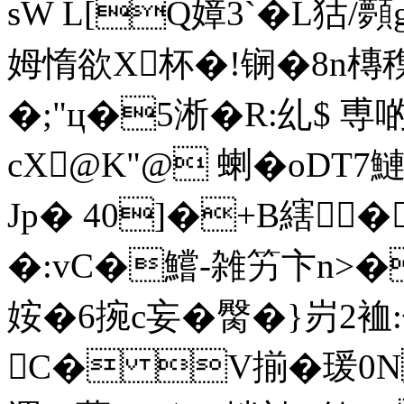
sW L[Q嫜3`�L狜/顭g溌
姆惰欲X杯�!锎�8n槫穕
�;"ц�5淅�R:乣$ 
cX@K"@ 蝲�oDT
Jp� 40]�+B縖�
�:vC�鱨-雑竻卞n>�
姲�6捥c妄�臋�}岃2裇:
C� V揃�瑗0N