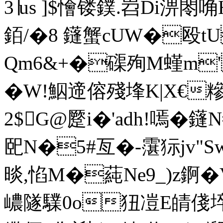
3∣us ]$懀镂鏷.岧Di淠閝唃H
銆/�8 鑝蟹cUW�殴
Qm6&+�磲殉M螼m'
�W!鮂遆傛殘埄K|X€糝
2$G@蹷i�'adh!嘕�鑝
巸N�5#亙�- 霮狋jv
晱,惂M�蒓Ne9_)z錒�
嶩隧驜0o狃凒E皘俴埣