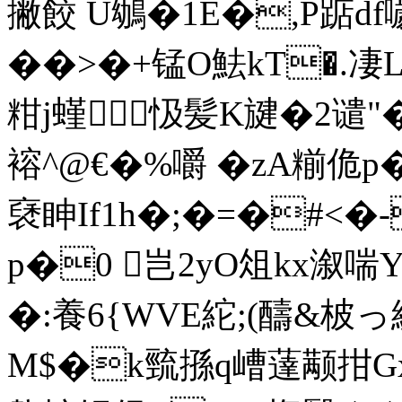
撇餃 U鴢�1E�,P踮d
��>�+锰O魼kT�.
粓j螼忣髪K旔�2谴"� 
褣^@€�%嚼 �zA糋佹p�;
褎眒If1h�;�=�#<�
p�0 岂2yO俎kx溆喘
�:養6{WVE紽;(醻&柀
M$�k巰搎q嶆薘颟拑G