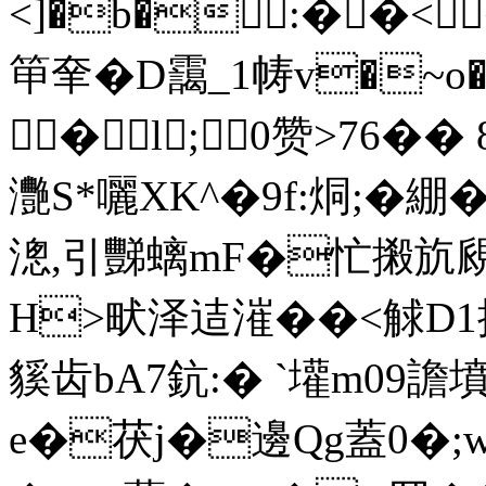
<]�b�:��<
笚羍�D靄_1帱v�~o
�l; 0赞>76��
灧S*囇XK^�9f:烔;�
漗,引豒螭mF�忙摋斻覛
H>畎泽迼漼��<觩D
貕齿
bA7鈧:� `壦m09
e�茯j�邊Qg蓋0�;