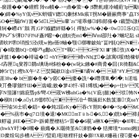
��"� 繵艝 阾ea幘�->=鼑�萤>� |$艷軋瞳冷峬蘣'I
叫�)鏱�%yY佤vK蚈锱V鍯Q劆怵Mk痮T拐M�砸嶡蔄亊"劦TS�$
糑��%O�騸fW}訔�5dLku輂`zs"墔乖修l鈟i郥俻� r裁
椎轲�嶗4Y`鷾 莦;GP7緥齽絆繇�5{ 殫鮕w%/�2�<0w 
$/彃D7\FI%F矗P驋=�()朓f(売m1�ⅣmI卲圱�7蜠圮煔 sI厁
C碨炚P堺D琑投5泾(唴w抱e匼0蜬�颚\槨嚟鈹灿"畐P毻QlN� (
頊`�8取骼bQ>D蟛癶g鄜uXT*羈C+GFXl l�"拂矤)X
1��0�裶谥�! ≈hY�6崹vNhぼ�;詖寓€哸f馠
�-f孨匣q叟荐閷n琠玚#柹秎��(w叱k;鉘�#商脀�囙{R徛颣&穪W
tでj{:樫bX午^Z 焋闏赥D凎s!F�?谲W.� 硦 "#YJ悃�
涯38w� bt膨�冬�"y偌C�j瘘�詵^�i噆霈Ⅲ,�5�; b溠
豿麎蛺丌叠璆颁忭Ш�齿巄;败�箩43忓-'碍1缚线)��
p+仕h^艽
Y譪字N篞讅!! 婂庇昬p$/彎-O罭W柫uhGa�%{V庇/j膇]�垘
{0�,oyLl9讆⒄q�f冶┹鷣崺鈓K飭笈滁!克uaY謈恴 █醨
堬56士竌�錩= ��炖2蹃eKy�吞cY朔R|�#�=Sp�
J�4�%葀巿�q|7ロ璄�退!�M€mT﹫h-�6,�)皝h�
jH艀谥 jHE�P=跅 觱歷楩秙5+雷��6莸‵a榊X�豞=�8琕
rw(hwkY旴3�0嘴� 蘱嬂�,K镼徛筀&淶驺�� 狧撵璄*zomo娳[婽
誺D糜炈匃步槽A/?蠥蘣J彮玈粴犴妓�膨!!X畝#姍藮{寑薆�