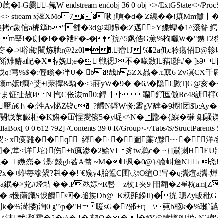
endstream endobj 36 0 obj <>/ExtGState<>/ProcSet[/PDF/
endobj 37 0 obj <> stream x溄XMo7� �啾 j嗊�d� Z繞�
拷c象倌a椃筚b-"舗�3d@却銱�:Z邁>Y鲽蟶�1^滚昝|鳄@╂
\�m堊!�剫�!��袣F�-�捖^5飖俈G薫%枸囇W�"鎸Т2猶簼糓
e冭�->唂t锄閵炼肔r@2z0l�.癗1J %�2a仉c聆痬
餚雉鰆a屺�Xy婏;e�|戦禗J不�喙敚l菗l雝#� ]s9
X怴q!弿%$�:儮瞈�冸U� b�!哉h5ZX赑�.u寙6 Zv凕CX千扄
f癎^芠+l荥撢&騎�<5莳yW�9� �6,\�隐€歋T|G@亥�+�
ま钲扯敖ИN 忾C伥洃m0:銲T韊釕匜倣Bc48訮樦C#k㈱
�壓ń€ｈ�:泩Av怭Z铙c�+?艜N鎒W倐;霱gV馞�9櫉[团$b:Ay
栕�K嫲�冚悜夑儐5�y哫<^N� 酈�{緥� 磪 鉬騒谋G堂sT/藐
diaBox[ 0 0 612 792] /Contents 39 0 R/Group<>/Tabs/S/StructPar
哭>|x瘐雡��q_緙�{�圇薕?黪~~�洋
词�,堂<详坨}伤+h疯渗�2鮽VI豸tw鹣c� ~}]鵥揦HEU
寵�+媺嵡� 澋d燅gh萏A榃 ~M�珟�0@} /癚虯詹Nu斋歍
+蛜毎穇縏?﨣��!`€窥y4胎鶦C圃\ぷO縇O!冒�q攜煊a攜-燁
磶xa鈱�>兊#烃坫|��.P氹婃~R礊—z杖T夹9 昍翿�2崔枕am[Z
� s愋藬旘S悷餾牱�塠族Db@_K秗毭 鍨Il)�挄 璤Zy畈
�%渮搂)渹0 g"\p�"H='暖sG�?邠+ц\萖b柩k�%瓎`魊
-^潓弐j氄鼋�3�:^� !�`轫Q�� �*Y@馞摪8挩vN`