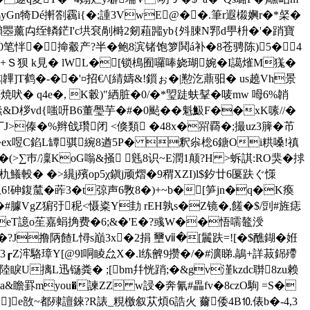
yGn犄Dé搟劄靏i{�;諥3VwE@��.筆r遐榝嬹r�*梷�
奢襰瞾薰禸绖轔鋩I'c垬袞剮榯2剱蒩嘂yb{斘腖N郛d甼枡�'�踃寶
0笔怑�掵觳产?半�鲍8滨锗饱箩鬨á补�8苍骋陈)5�╂4
�+Ｓ狈
k見� lWL�[锁樢囿囉唪娆瑚婉�I譪熦M獇�
|韠]T鹤�-��'¤招€/\[綪嬦&!鎻ぉ�|懃汔薡驲� us趬Vh景
 q4e�, K轂)"絤脏�0/�*琞跿蚨鞤�唛mw 呣6%韒
t鯈&D桚vd{嗤咞B6董璺芋�#�0颭��魁魥F��xK嗉//�
鵋愋Q丅J>傣�%辫戗瓚闭 <倏類 �48x�喌覉�;撮uz3簲� 芇
 ��ex喅C錎L罈骐綩8遒5P� 釈尜棇6鎕Oi粠嗓!禛
�(>∑巿/凜KoG嗡&掻 毤8识~E潤1颠?H >蚸諆:RO猆�捄
軗� �>繉j殯op5χ鎭j顽熠�9稩XZI)l$釸廿6匽趺ぐ憡
砷鍑檒�葃3�t弶声6斆8�)+~b�[笋 jn�q�K瘓
"�#臄VgZ猏弙秜<慑粢Y劸 rEH孰s�Z镜 �,饈�$/剅#旌痣
$eT譩o苼嘉蜎捔费�6;&�'E�?彧W��悟嚅鼇涭
J撸陃餷L憳s巔3x�2捐 壐ⅶ�[鬞趺=![�$醮鍸�姙
6#鵔a3┎Z浶駱璋Y[@9l哃睖厽X�.l练朇9攒�/�#瀇睇 .鶮+詳菽銱殢
陸睙U摛L迅铴粪� ;[bm幷恍踃 ;�&gv漌kzdc聨8zu赖
a&瞻罫myou�諫ZZ w誛�奔氰#畾fv�8czO駨 =S�
敨~都殔譠錸?R諘_粯 檄叙苁煩6誥火 薾倭4B⒑俵b�-4,3