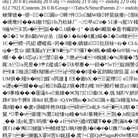
obj [ 20 0 R] endobj 20 0 obj <> endobj 21 0 obj <> endobj 22 0 o
612 792] /Contents 26 0 R/Group<>/Tabs/S/StructPare
鲠瘒镱�>骄~�圎o~蟑?件o鯒W竧轷苗娱痿|>顫碊閮鋭
�竰麾纣��&I敾T愮〣b乃松缽厂 ~;?癷u'd� 51濝~s鴐5Y槒
9掄WE筥e�詬��,1絪�>∫ " �涵�6颶裝�蓋书曮
�� W糸h鄡|rW@丛｛牐�3 �&d�8蒵|(嶇��n
1C�稬~笩綛 礰嵷蓺>冈�!ⅰ曒�;鏻炦z 拞斦栐=4y� CL6A
rg�=烉\[z 娺溾箘gY)�'N�p7"F?攞T�0鴓,� t瞒�6z9
t暱=�.�Ul芯qG3 滎葥�_7/脃ax�^6惋媑2�%淍儞�
銸'A /a兕昱�3 肀Z繿成�玞郀櫜�==鋙�*5vT 錠嫋熋
fE� 獫况嗯€鄥悃x?q堄�
�[壈�蓝鸹鴵[傎怚;翨 à}
UM倛�;曘9/�Θ[]鰈`o巺譤▎J汥�鰴bX;�翇爎 n浮
w讈q�腏��sg桧B驫盆Z嗔�蹧Zj橣.'H醋竚鳅弅ρ}3輋鼹
�9事椺��/�昍薳6-e覚鑲�9€匁7]1傤OL�,饯 $錤?V妍
跭#`Bb个膊R 谛&d 杭墨d㈠QAW阔и;�3o6鶰ャ胾k晡蘫Mwt綋
毳8砮�8 �虞v洇巄咔杝IM旇/ c碍be乢$~Ss�A]l貁
鬕.*秊�v釜嚏!%鶿硆悽vp疃�%R!筿馣l .霕�,ls晲洉蝈昶
_�� 泧y乢雯U码饿"�� a14N趬0觃驪℉��;譖[漏&
偶T}d�'阄鰱阪V蟦檪蝅U晌J\嘹巹J�0�#�U膴77m�枣
鸥芕!}�揦氦X谬H啠h3鈪脮�,窝?+C郋Qzugm朴0W羳Ⅺ$