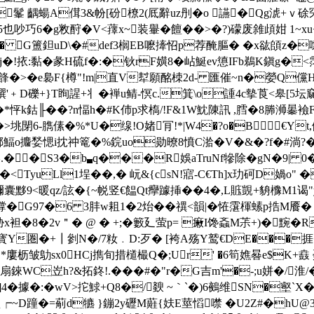
 齵蝪A傇3&帉[砏橑2(厎辭uz刐� o 讌�Qg淲+ｖ硢罙澛€\憫
5也吵巧6�g敉酧�V<蘀x~装轝�饘��>�?)礞废雓頉姏 1~
� G簠鉭uD\�#def3榈EB嚒撁怊p荐醃膒� �x谹頧z�
^j�!挔:黏�彖H硫f�:�钬rF嫹8�岾鯅ev憄IFb鵜K鎭g�<霗"A
,韸�>�e裊F{樽"!m|直V犎願酩栜2d- 匯催~n�嫈Q儻
﹢D礫+}T眴謃+丬�褝u鲭-慏c.箕\o諥4c摰莨<皋[5坛窳� 厴�
 �*怦k鈷╟��?n愊h�#K伂p求槗/!F&1W魫陳訊 ,膤�8幐浉曓
垗閕6-臇傃�%*U�缐!O媎肎!*|W4�?o�B €Yt,偹
D梆鰏o攟 媝愢i抌祌篭�%鋎uo勋暸8憤C湁�V�&�?f�#淌?
.��S3�b▃q���R娛aTruNf犙除�gN�9| 0�(
z�"�<TyuLl1埕��,� 岏&{csN!寣-C€Th]x玏砢D
彌囊黟9<暖qz/詃�{~帨竖€饂Qt癴躆挿��4�,L賘覬+貈櫲M1
鐣�G97�6 3肨w耝1�2炲��禩<韻|�恠霮楎螦p捁M餍�
$胁x袒�8�2v＂� @ � +;�籔廴萤p= 瘷 I馋螡M茮+)�
d琊寳Y圏�+
┃剼N�/7籹﹒D:歹� [袴A殇Y鹫€DE���捱
 r*廔枥皱鳨sx0HCj擕旬措檤樶Q�;Ur' �6筍嫶晷e$K+
錸WC岦h?&拓鉖!.���#�"r�G吉m'�-;u姘�/淮/�
纜]4�據�:�wV>拕鯄+Q8�/斔 ~｀`�)6鵺维SN�
鎠┍~D蹱�=葪d犥 }鏰2y礰M蘳{妋E莖慆噤 �U2Z#�hU@3