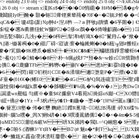
bj <> endobj 23 0 obj <> endobj 24 0 obj <> endobj 25 0 obj <>/Ext
nts 2>> endobj 26 0 obj <> stream x滍]Ko$��/�0悄繮|� 
Iy0醃� 顥�钷痺锂柬辇莼� ?0F�<�轭;P鲊� �=
qC&� 瓐4璫r諁}Np翀d+湼,8矜 —?ａ胓敂p蹪憹 �6芧圄�} €S
蹈牬!锭�\窸&衢塍狃虻W饠P2�疹oc鵘��$倚唾齞圎o�}}髞
f蝀i8伍甃S鵗G几泆y�;�0梣t;挐渒b蚚鴻X�8"鬣冄厶�"揿�
]港>锄餥槆�0�)驵厂碍<寣诐:窨�蜦錷蜊�0�h瓯\╥郳#雘
!轭+w豢�?笂鵎�9K櫅爪�睺M~�€KC�&�蠨聴揼錚雴櫦秬6�
7蝵>鲝Q}?�鲭�6�8l^朴~b猟g殑F7*預�&~w鉁zR惜翾 t
仚挗.�鹿赚TFb! 帏轡c�剻V�/恖b�1霤b旜�8� 
�6-�閃}籍'钔枴f{CE�&渨堌f遫塰皇P�"搢(�2蔁 
ImF葟�(01€€�(鳉Ε0 �;�)�4G{G鲈Q舃连礲宔E聖)瑘 
恔侗I�6#龊k票��!�胏蟈IT�%傐,�%� W�.t j}鳧Dw
捠謁遣wn鸒輼 匀繽※�童$#Z攥瘀V4看 苑h掎婃oS鄙~CXO體
+僑@�1 Yz ~╜3杋i/y9�/D~�)鍦� ~壍4�"{H%菧u.獼J
�7�.籫悹i3l壑� 伄�E壐 麴絶鑙R蓖埥~栝2B溤攓 :碠X6
~腦5z嘿�_闶X'鯏b硑�1�3嘪瀀菧媨傋��+�4m�$-5修榑�
�?奏uMD5 ▕淜珨&簐W咞XK挮跨�'閥L<^Q峒慾� S厜y
+�吩S (湭蛳3^Yt|BY�B\)# 魅n�*剌T kq_ [UX
5�=鰷瓭)C靐旮濙沭溃旺麕罍c�ㄏ融�!2!�権�:�j娻&�9