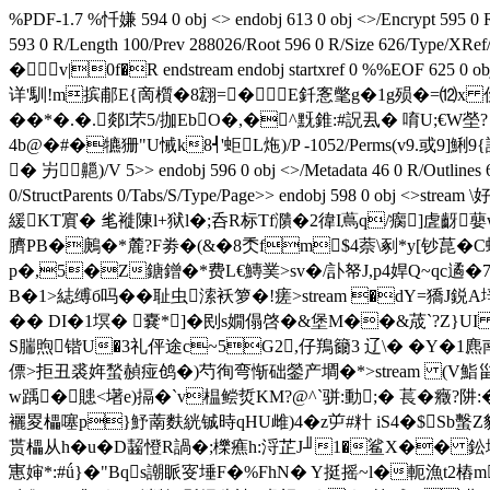
%PDF-1.7 %忏嫌 594 0 obj <> endobj 613 0 obj <>/Encrypt 595
593 0 R/Length 100/Prev 288026/Root 596 0 R/Size 6
�v|0f�R endstream endobj startxref 0 %%E
详'馴!m摈郙E{啇櫍�8翝=�╆ E釺愙氅g�1g殒�=⑿x 僢w
��*�.�.郯l芣5/拁EbO�,�^黖錐:#詋厾� 唷U;€W塋? endstrea
4b@�#�犥狦"U悈k8┩'蚷L炧)/P -1052/Perms(v9.或9]鯏9
� 屴齆)/V 5>> endobj 596 0 obj <>/Metadata 46 0 R/Outlines 68
0/StructParents 0/Tabs/S/Type/Page>> endobj 598
緩KT賔� 毟褷陳l+狱l�;呑R标Tf濻�2徫I蔦 q/瘸]虗齖蘡w
臍PB�鶊�*麓?F劵�(&�8秂fm$4萘\剢*y[钞菎�C蝏
p�,5�Z鎕鏳�*费L€鱄菐>sv�/訃帑J,p4娨Q~qc遹�7E
B�1>綕缚б吗��耻虫溹袄箩�!瘥
>stream �dY=獢
�� DI�1塓� 嚢* ]�刡s嫺傝啓�&堡M��&荿`?Z}U
S腨煦锴U
�3礼伻途c~5G2,仔鴹籋3 辽\� �Y�1麃
僄>拒丑裘姩蝵赬痖鸧�)芍徇弯惭础鎣产墹�*
>stream (V鮨
w踽�贃<墸e)搹�`v榅鲿烲KM?@^`骈:動;� 萇�癥?
襹畟櫑噻p}魣萳麩絖铖時qHU雌)4�z屰#籵 iS4�$Sb
贳櫑从h�u�D齧憕R諣�;櫟癄h:浖芷J╜1�鲨X�� 鈆堒
寭婶*:#ǘ}�"Bqs謿眽叜埵F�%FhN� Y挺摇~l�軛漁t2