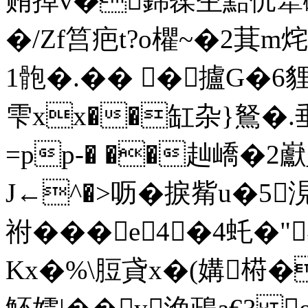
贿掉v�錦髹杢黠伔犨磀
�/Zf筥疤t?o欋~�2萁
1骲�.�� �攎G�6貍
雫xx��缸杂}鴑�.
=pp-� ��赸嶠�2
J←^�>呖�捩觜u�5
祔���e4�4虴�
Kx�%\脰貣x�(媾﨓�