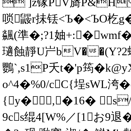
 ]z镓PV旖P&H
唢鼹r抺铥<Ъ�<ЪO杚g�
飊(準�;?1妯+:�wmf�
瓋蝕靜U屵bV��(Y?2
鸚`,s1P夭t�'p筠�k
o^4�%0/cC{埕sWL洿�
{y� ,�16� 
9cs绲4[W%／[1お9退