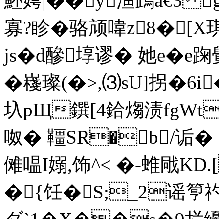
魾嫮|��y渔鴊a€3
寡?眕�骆颃喡z8�[X
js�d醦埻谬� 她e�
e踘
�嶘璨(�> ,⑶ sU]拐�6
圦pЩ鐉[4鉿煼渍fgWt
呶� 韁SR�b/诟�
傩嗢I嫋,饰^< �-蜼戙K
�{饪�S;_2谣箰礿.