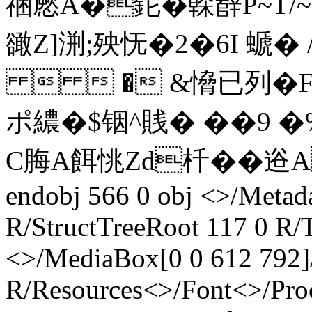
祵憠A�鉈�榦辪P~T
豃Z]渆;殃怃�2�6I 螔�
  � &愶已列�F 
ポ繷�$铟^賎� ��9 �%
C脢A餌恌Zd杄��逧A
endobj 566 0 obj <>/Metad
R/StructTreeRoot 117 0 R/
<>/MediaBox[0 0 612 792]/
R/Resources<>/Font<>/Pro