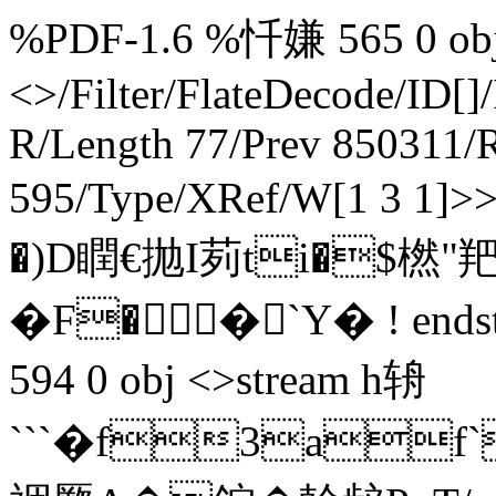
%PDF-1.6 %忏嫌 565 0 obj 
<>/Filter/FlateDecode/ID[
]
R/Length 77/Prev 850311/R
595/Type/XRef/W[1 3 1]
�)D瞤€抛I茢ti�$橪
�F��`Y� ! endstr
594 0 obj <>stream h辀
```�f3a