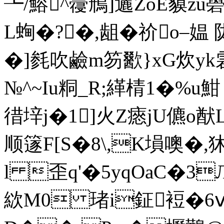
┺/鰫^蘉鳽]邐ZoE貘zu
L蜔�?�,龃�祄o–
�]毵吹鹼m笏歠 }xG炊y
№^~Iu粡_R;緙棈1�%u魽 
徣垶j�1]火Z瘱jU儦o猷L�
顺篴F[S�8\,K塤噢�,狇
l 歪q'�5yqOaC�3Л
絘M0 琽i鉦裋�6ⅴ