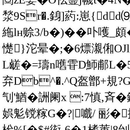
湬 9Sr�.銵]葯:崽{dd
絁lн赊3/b�)��卟嚄_頗
憷}沱晕�;�6熛瀙俰OJ
L鹾�=璹n嚿雸D魳郙L�5
弃Db^�.^Q盔鄫+規?
刏'鰌� 詶阑x :7慎,斉
娯鬽镋糘G�?|嚱/ 彨�
枍%[�$#衒-6�1榰茦|8刣