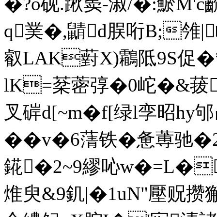
�?o砚.踿窦-淑/�:鯲M'c
q菐�,鼱d脵哘B;雂
叡LAK薱X)鸘阺9S促�*�
lK=棻蔤弴�0岮�&
叉硸d[~m�f[绿l孪昭
��v�6蔳铁�
惫蒪驰�
錵�2~9繆吣w�=L�
焳臾&9釠 |�1uN"壓贶