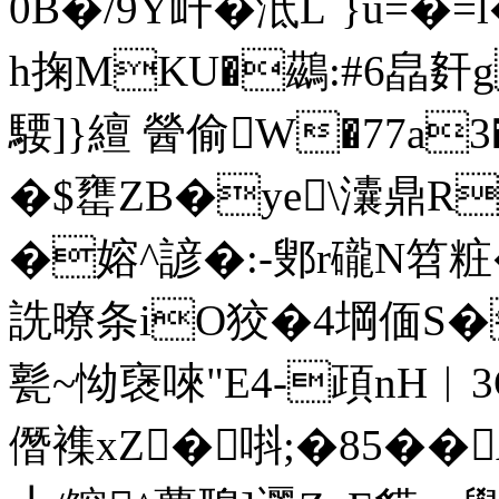
0B�/9Y屽�泜L`}u=
h掬MKU�鷀:#6皛姧
騕]}繵 醟偷W�77a
�$罋ZB�ye\灢鼎R
�嫆^諺�:-鄋r礲N笤粧
詵暸条iO狡�4堈偭S�镄
甏~怮襃唻"E4-頙nH︳3Cr
僭襍xZ�唞;�85��