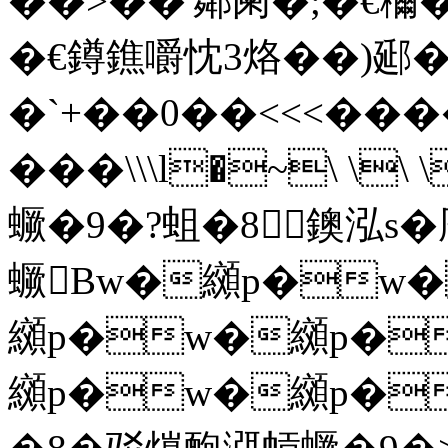
��>��'鄰阑�;�€穪
�€鐏鐎嚼忱3烙��)郔� 
�`+��0�� <<<��
���\\\ l�~\ 
蟩�9�?蛆�8鐭泓s�
蟩Bw�纐p�w
纐p�w�纐p�
纐p�w�纐p�