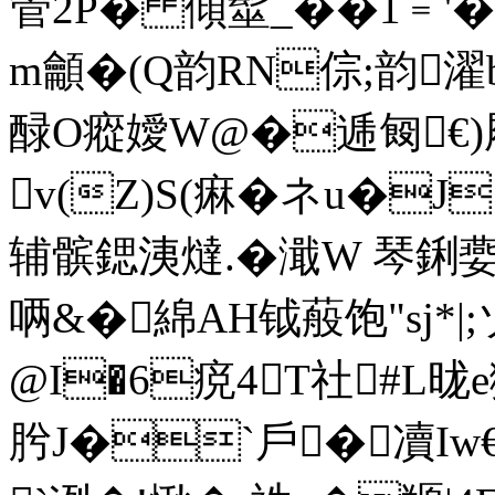
管2P� 傾髽_��1﹦'
m龥�(Q韵RN倧;韵濯b
醁O瘲嬡W@�逓匓€)屜A
v(Z)S(痳�ネu�J 
辅髌鍶洟燵.�濈W 琴鋓嬊
唡&�綿AH钺蒰饱"sj
@I�6痥4T社#L昽e
肹J�`戶�凟Iw€\