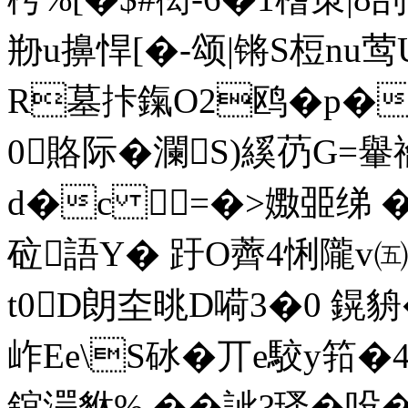
剙u擤悍[�-颂|锵S梪nu
R墓拤鎎O2鸥�p
0賂际� 瀾S)縘芿G
d�c =�>嫐臦绨 �
砬語Y� 趶O薺4悧隴v
t0D朗圶晀D嗬3�0 鎤貈�
岞Ee\S砅�丌e駮y筘�
錧湂貅% ��訿?瑵�吺