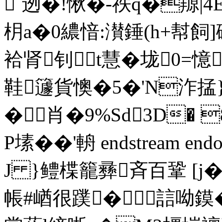
`迾�!愀�-祑q�羱|
枂a�0繷 愔:濽錘(h+幇飼]
袷肾钊t慧� 垅0=
鞋籧貨懊�5�'N泎掹
�肖�9%Sd3D� 
P塐��'輈 endstream endo
J }鳢楪籠彞斉百鞏 [j�
帳#崷很蹼�誩呦鏌