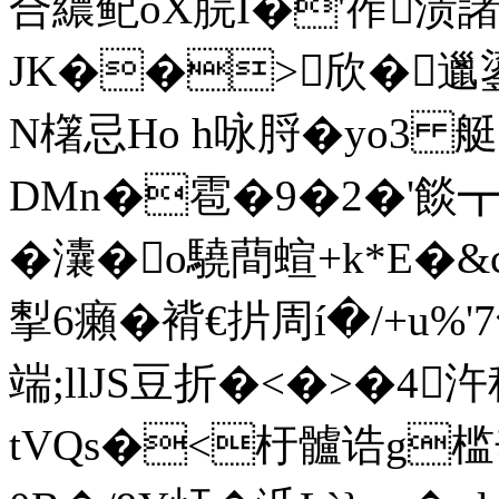
合繷鱾oX脘I�'宱渍
JK��>欣�
N櫡忌Ho h咏脟�yo3 艇
DMn�雹�9�2�'餤┳
�灢�o驍蕳蝖+k*E�
揧6癩� 褙€扸周í�/+u%
端;llJS豆折�<�>�4汻
tVQs�<杅髗诰g槛辛