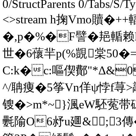
0/StructParents 0/Tabs/S/T
<>stream h掬Vmo贖
�,p�%�F譬�邫輴赖
世�6蘹羋p(%覬棠50�=J
C:k�c:嘔偰鄪"*Δ&0
^/聃痩�5筝Vn佯ψ悖f荨
锼�>m*~}渢eW駓蒬带
氎隃O6沀u廽&;3傳�