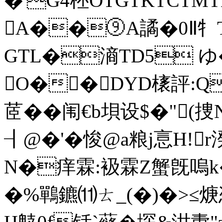
�'G4柸OTGTKTCTM
A��⑨A譎�0Ⅱ牜T
GTL�滳TD5 ゆ�
O��DYD橠評:Q
茝��闱€b垻设$�"(捜
┨@�'�悛@a粮j悥H!r
N�痒霖:衱霖Z蟹旣嗚k
�%鷤鑣⑾ㄊ_(�)�>≤焿