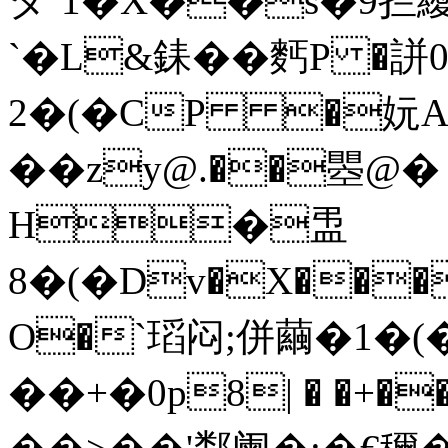
ダ`1�X��s�9拦纋`
`�L&銇��麫P �誁
2�(�CP �妧
��zy@.��瞾@
H�盄 
8�(�Dv�X��
O�`瑫闷;併繭�1�(
��+�0p8| � �+�