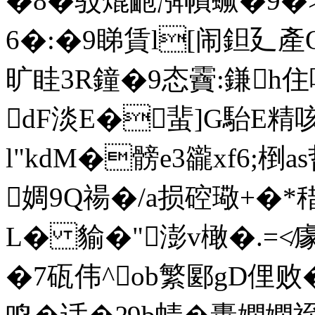
�8�驳熴靤渳幊蟩�9�>
6�:�9睇賃l[闹鉭廴產
旷眭3R鐘�9态靌:鎌h住嘻
dF淡E�蜚]G駘E精
l"kdM�髈e3豅xf6;椡as
婤9Q禓�/a损硿璥+�*稓
L� 貐�"澎v橄�.=≮豦
�7砙伟^ob繁郾gD俚败