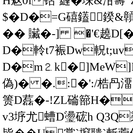
H鬾0f铦`蘕�堔&泔夀"
$� D�=G礂鑉 鍨&贑
�� 贜�-] �'€趬D
D�軨t7裖Dw軦t;uv
D�m⒉k�]MeW]
偽)� �.:�':/梏冎
箦D藞�-!ZL磮篰H�
v3垿尤螬D璗硡h Q3Q裠