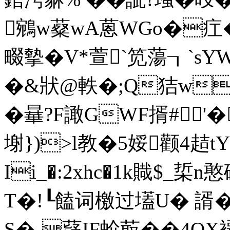
鵷w薒wA蒽WGo�疘�
畷摰�V*萱`笕蕩┒`
�&狀@軼�;Q狤w僐
�曅?F譀GWF揟#④'
塮})>l教�5娞颧4趌tY}
Ii_�:2xhc�1k賳$_梊
T�!┖饁词檄过壒U� 諝�
S�-薿IF蚧菆��4Q