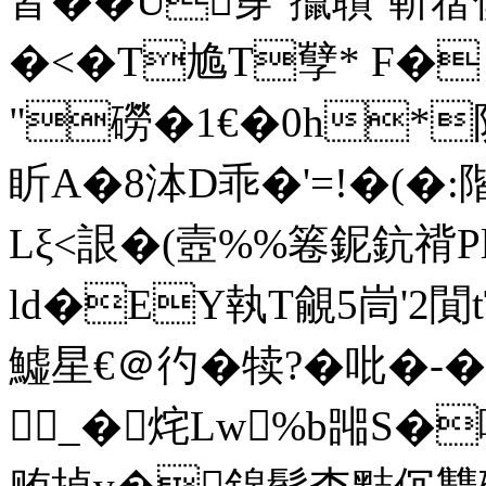
皆��U牚`攛聵`斬蓿僎
�<�T尯T孼* F�
"磱�1€�0h*
盺A�8泍D乖�'=!�(�:
Lξ<詪�(壼%%箞鈮鈧禙P
ld�EY執T覦5峝 '2閴
鱋星€＠彴�犊?�吡�
_�烢Lw%b嘂S�嘞