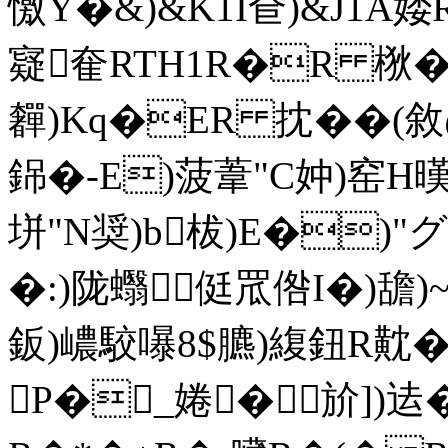
憿Y�&)&K1I奆)&J1A婑
寲奞RTH1R�R 梑�
奲)Kq�ER 抌��
銱�-E)菠葦"C妕)窑H
垪"N奨)b柭)E�)"
�:)陇蠮侹罛倃I�)舚)
鈑)嶩駮嚗8$臕)緮鈕R黆�/
P�_婘�斺])迲