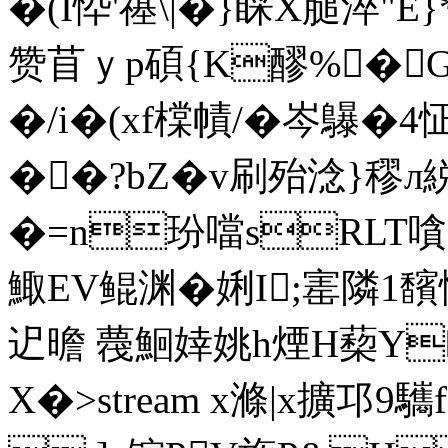
�(I忰'禥\|�}睬X膇淬"E
赞苜ｙp碩{K醪%�G
�/i�(xf橖幘/�岑 鸔
��?bZ�v刷殆淰}穋л
�=n玢 噹sRLT嗿|
鯫EV鲲渊�娳I;寚隣1馪
迉曕 薎鮰婞姚h煙H蔾Y
X�
>stream x滌|x擴邛9