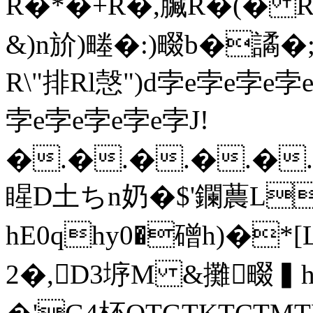
R�*�+R�,臟R�(� 
&)n斺)畻�:)畷b�譎�
R\"排Rl愨")d孛e孛e孛e
孛e孛e孛e孛e孛J!
�.�.�.�.�
睲D土ちn奶�$'鑭蕽L
hE0qhy0�磳h)�*
2�,D3垿M &攤畷▍h