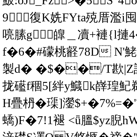
鮍:oJ_Fz>�5S"
9復K姺FYta殑厝濫i囤
喨膆g皥＿凟+褳{l摙
f�6�#礞桃壡78D N'鮱
製d� �$��/T歁|
拢礷f稒5[絆y鱵k嶭瑝魢鵜
H疊枬�璖]灐$+�7%=
蟜)F�7!1褪 <ǖ膃$yz腉