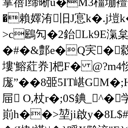
掌蓓l缔晰u�M3橿塴襢斋�
�賴嬕洧旧J悹k�.j塏
>c鶌勼�2鈶Lk9E滊枲j
�#�&鄷e�Q宎�
塿'鰫葒奍]杷F� @?m4
庬”��8臦5IT嵁G
屇 O,杖r�;0S錪_^�
崱h��>堃ji啟y�8L$