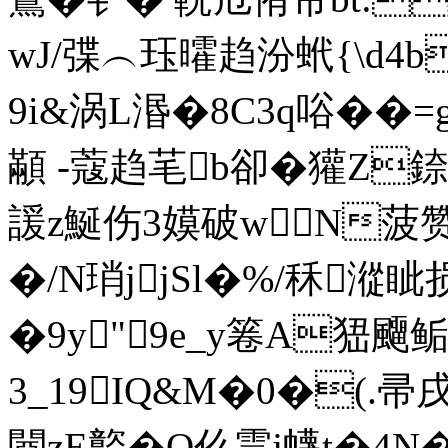
wJ/弽︵珏曤趋汾蚮{\d4
9i&涡L湣�8C3q唂��
顢 -蔻趋芼b卻�獾Z
諼z鯅伤3嫫破w N菠赞
�/N琑jjSl�%/秝漎眦
�9y"9e_y箞A峱飅鲘
3_19IQ&M�0�(.帚
閸zE嬜 �O仫霊j幭t�4N