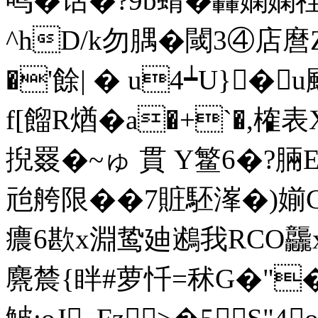
鸣�话�?9b蜻�轟嫻
^hD/k勿腢�閾3④店麿
�'餘| � u4┷U}�
f[餾R煪�a�+`�,榷表
掜罬� ~ゅ 貫 Y鳘6�?脼
兘舿限��7賍駓溄�)媊
癑6歁x淵鸷廸鶐我RCO
麍辳{眫#萝忏=秫G�"