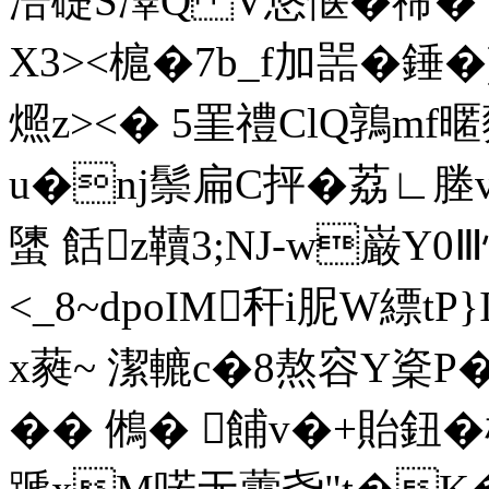
涪礎S凙Q V悠惬� 禘�
X3><槴�7b_f加噐�錘�
燳z><� 5罣禮ClQ鶉mf暱
u�nj鬃扁C抨�荔∟
螴 餂z韇3;NJ-w巌Y0
<_8~dpoIM秆i胒W縹tP
x蕤~ 潔轆c�8熬容Y楶P
�� 鵂� 餔v�+貽鈕�