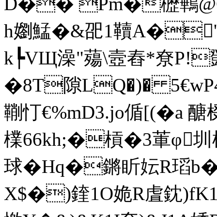
D�� Pm�櫪鷨@C
h嬼鯭�&巶1韇A�'�
k┡VЩ澡"薚\壼舂*尞P!覴
�8T隙LQ�)� 5€w
鞩忊€%mD3.jo偱[(�a 
檏66kh;�槓�3莗φ圳 
球�Hq�鏘盺妘R瑫b�
X$�)鍷1O姽R虘鈂)fK