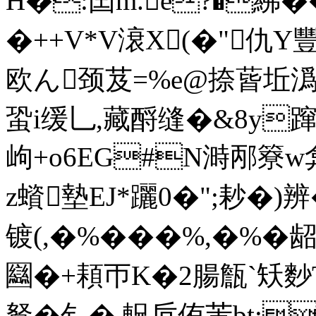
H�:囯m.e?�紼�
�++V*V滖X(�"仇
欧ん颈芨=%e@捺蒈坵潙g
蛩i缓乚,藏酹缝�&8y蹿錤
岣+o6EG#N溡邴簝w
z蠀墊EJ*躧0�";耖�
镀(,�%� ��%,�%
圝�+頛帀K�2腸甔`矨麨T
鴑�钅� 軦卮侑芾bt: