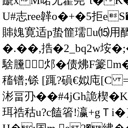
蹏xM喏无藿尧"t�K�
U#志ree韚o�+�5拒eS
賗媿寛适p蛰篚瓀u⒂用釄弻
�.��,捁�2_bq2w垵�;�
騇黱邩�债炥F籇m
稸镨;铩 [踂?磒€姒庉[C 
涁畐刅��#4jGh詭楔�
珥祰秙u?c饁箵!瀛+gＴi�