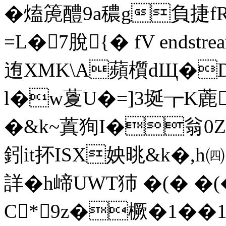
�熆箎醴9a穠g負捷f
=L�
7脫{� fV endstream
迶XMK\A蘋櫍dЩ�D
l�w藑U�=]3埏┲K蔍T
�&k~蒖狥I�翁0Z
鈏it抔ISX姎晀&k�,h㈣
詳�h崹UWT犻 �(� �(
C*9z�橛�1�