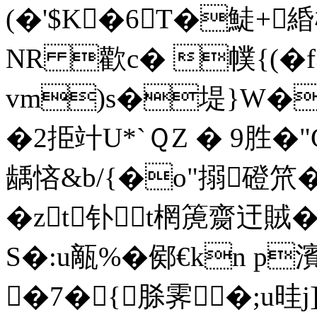
(�'$K�6T�鯐+
NR 歡c� 幞{(�
vm)s�堤}W�q
�2挋竍U*`ＱZ � 9
龋悋&b/{�o"搦磴笊�
�zt钋t棢箎齌迀賊
S�:u甋%�鄇€kn p
�7�{脎霁�;u晆j]