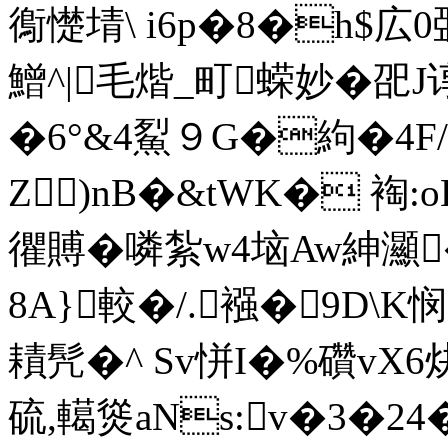
鵆憷埥\ i6p�8�h$
鱛^|毛煯_町蝾妙� 巶J
�6°&4鮤９G�絇�4F
Z)nB�&tWK� 裪
忂賻�噒紮w4垴Aw紳灦
8A}較�/.襁�9D
耫髠� ^ Sv恲I�%礸vX6炔
硫,轕熧aNs:v�3�2