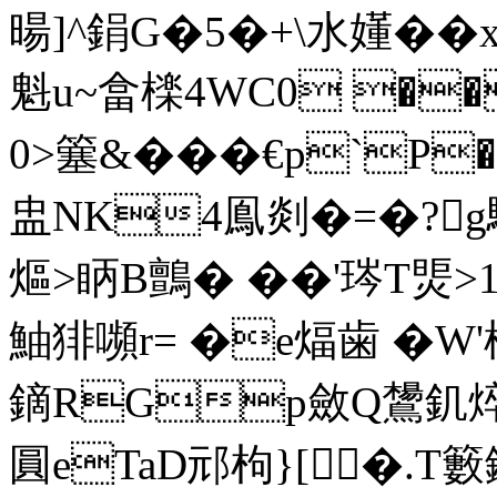
暘]^鋗G�5�+\水嬞��
魁u~畣檪4WC0 �
0>簺&���€p`P
盅NK4鳯剡�=�?g
熰>眪B鸇� ��'琌T煚>
鮋猅嚬r= �e煏歯 �W'
鏑RGp斂Q鸉釠焠/
圓eTaD邧枸}[ �.