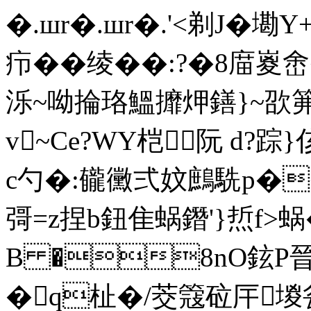
�.шr�.шr�.'<剃J�
疖��绫��:?�8庿嵏
泺~呦掄珞鰮攠炠鐥}~欩笰
v~Ce?WY桤阮 d?踪
c勺�:龓黴弍妏鷓駪p�
彁=z捏b鈕隹蜗鐕'}焎f>
B �8nO鉉P晉蝰/
�q杫�/茭簆砬厈堫