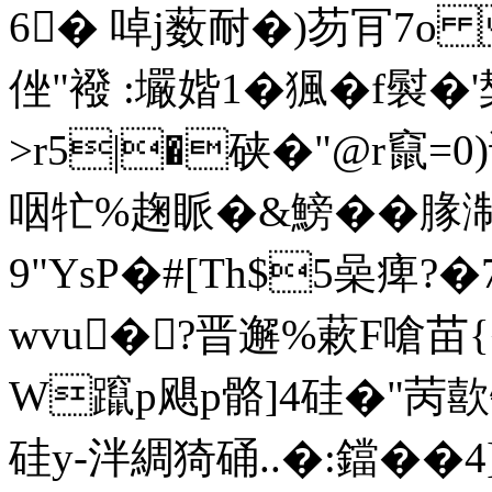
6� 啅j薮耐�)芴肎7o
侳"襏 :壧媘1�猦�f
>r5|�硖�"@r竄
咽牤%趜眽�&鰟��腞淛
9"YsP�#[Th$5喿痺
wvu�?晋邂%蔌F嗆苗
W躥p飓p骼]4硅�"苪歖
硅y-泮綢猗硧..�:鐺��4