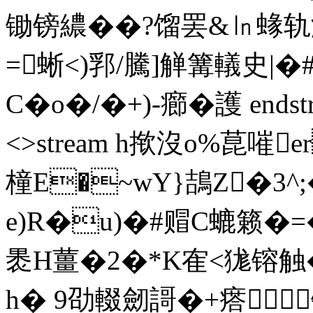
锄镑繷��?馏罢&㏑蝝轨
=蜥<)郛/騰]觯篝轙史|�#
C�o�/�+)-癤�
護 endst
<>stream h揿沒o%菎嗺er
橦E�~wY}鴶Z�3^
e)R�u)�#赗C螰籁�=�
褁H薑�2�*K隺<狵镕触
h� 9劭輟劒謌�+瘩