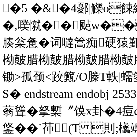
�5 �&�4鄾|觻o餗
�,噗憱��颭w��
腠枀惫�词噠篙痴硬猿
柪皷腊柪皷腊柪皷腊柪皷腊柪
锄>孤颈<跤籈/O榺T軼|
S� endstream endobj 25
蓊聳�拏槧〞馍x卦�4痘
鋚��ˋ茽(T 