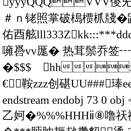
yyyQQQVVV儍兂
＃ｎ铑照掌破槝槚枛牋�
佑酉舷lll333Ζkk:::***d
噰噕vv厖� 热茸鬃乔签┅晻�'
�$$$ hhx
€鞍zzz创碪UU###琫e
endstream endobj 73 0 
乙妸�%%%