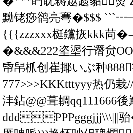
� ***眄眈耨趑趱貂烫 Z
黝铑痧鹆亮弿�$$$ ```
{{{zzzxxx梃钂拻kkk苘�
�&&&222垐埿行谮贠
帋帠枛创崔揶いぶ种888甞^
777>>>KKKtttyyy热仍栽
沣鉆@@葺輖qq111666
dddPPPgggjjj\\\|||