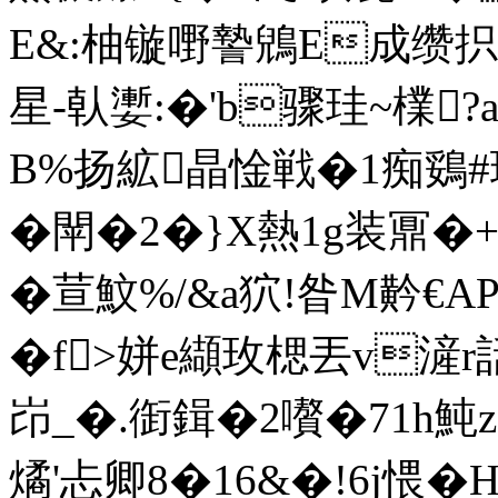
E&:柚镟嘢謺鶂E成缵抧t�
星-倝嬱:�'b骤珪~檏?
B%扬絋晶惍戦�1痴鵎
�閛�2�}X熱1g装鼏�+
�荁魰%/&a狖!昝M黅€A
�f>姘e纈玫楒丟v滻r
岇_�.衘鍓�2嚽�71h魨
燏'忐卿8�16&�!6j愄�