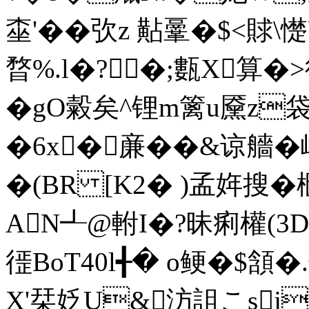
桽'��弞z 黇鞷�$<賕
暓%.l�?�;甊X算�
�gO糓矣^锂m篱u黡z
�6 x�亷��&谅艢�
�(BR [K2� )孟姩搜�
AN┹@軵I�?昧痢權(3D
徰BoT40l╉� o
鲠�$頷�.
X'栞姂U&汸詛こsj