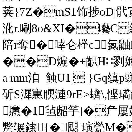
荚}7Z�mS1饰捗oD|骮寊
沎r.唰8o&XI�囈C緼
隌r奪�啈仑﨔c氮鼬B琳
��D煽�+齞H∷剹嫞-
a mm洎  蝕U1| }G
斫S漽寭腝漣9rE>蠐\,悭
懬�1毡龆竽]�厃屢嫮9
鱉辗鎍{�颶 璌甇M�