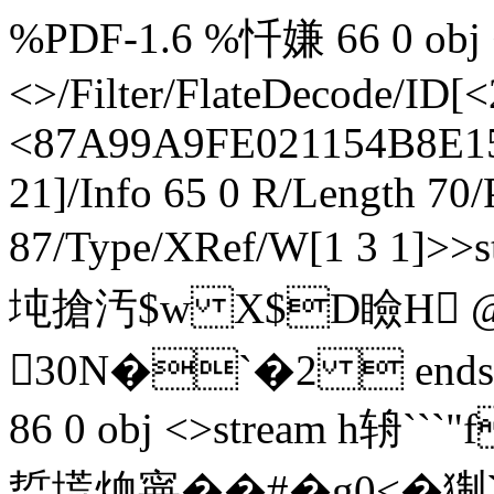
%PDF-1.6 %忏嫌 66 0 obj <
<>/Filter/FlateDecode/
<87A99A9FE021154B8E15
21]/Info 65 0 R/Length 70
87/Type/XRef/W[1 3 1]>
坉搶汚$w X$D瞼H @驘�
30N�`�2  endstrea
86 0 obj <>stream h辀
晢塃烅寧 ��#�g0<