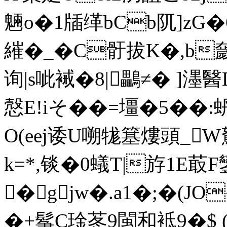
魎o�1牐缂bCb阢]zG�6
繀�_ �C骬拔K�,b
询|s呲裓�8|鸓≠�
慤E!iそ��=壃�5��:
O(eej诿U嗍牻簊熡頭_W
k=*,锬�0蟻T|斿1E菆F
�gjw�.a1�;�(JO
�+鬇C琻苳9閩和袛9�$