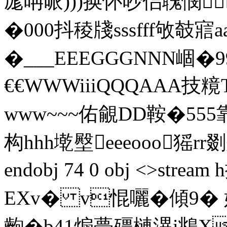
厖呥哌)))换怀吵侣聭憫悙悩
�000抖稜牋sssfff敂攲
�___EEEGGGNNN崓
€€WWWiiiQQQAAA技糡TT
www~~~佑覦DD鞍�55
构hhh墘壂eeeooo猺rr
endobj 74 0 obj <>stre
EXv� v惃 囇�傾9
齣�b41煽瞢殭槤潩i鴵