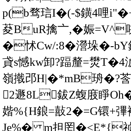
p(b骛琂I�(-$鐄4哩i"
荾BuR擒〦,�娠=V^
�怵Cw/:8�瀯垛�-bY
貣s憾kw卸?踾釐=燓T�4淲
嶺撠邔H|�*mB珘�?莟姬
2遯8L鈸Z蝮庪睜Oh�
媘%{H鋃=敼2�=G镮+彃
Je%� m担罔�<E*{祯