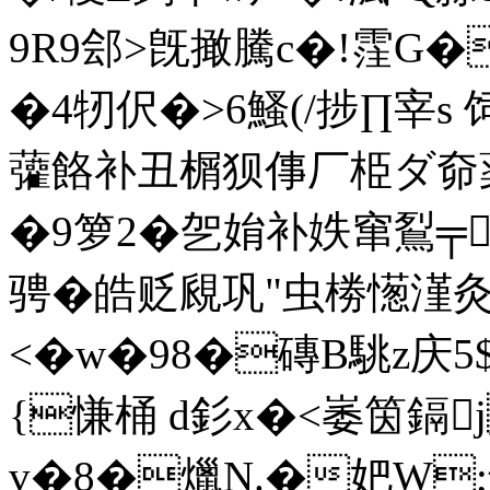
9R9郐>旣撖騰c�!霔G
�4牣伬�>6鰠(/捗∏
虇餎补丑榍狈倳厂栕ダ奅薬渭
�9箩2�乫姢补妷窜鴷╤
骋�皓贬覛巩"虫椦憽
<�w�98�磚B駣z庆 5$
{慊桶 d釤x�<崣筃鎘
v�8�爉N.�妑W;