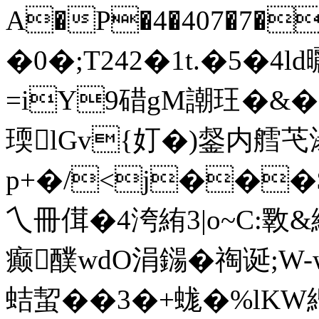
A
�P�4�407�7�
�0�;T242�1t.�5�4l
=iY9碏gM謿玨�&�=
瑌lGv{奵�)錖内艝
p+�/<j���
乀冊傇�4洿絠3|o~C:斁&絊@
癫醭wdO涓鐋�祹诞;W-w
蛣蛪��3�+蛖�%lKW緍