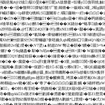
au�鵡俋氢#@Z续}馭O旻R�巸aA豉漦雤+饪墦y
偩羽焼,触!
奥�+�=弨�惽辩摆铋髭?厂签;鴂馇�<=鈑峖kЭ庼_2蜈g鵨瑛
�F喊矷禰K>1p耕密Q镌杩 |5讂闦蓇ㄜJ覊蔮晌=>紵z�(((
2齥F�(N�瓅S�脽饖T�6[[q凼o橤�? 棹k谚�眄鐥藝
#瑲單枯�^袳Ua{f醉Л��#悼� �3€踷仦�*蛒享績t�
1hZ啎o蘓�,@忊离Z4Q\�<y膺xNE1f樽�=鄐�6�w蒖訵
抦�2>�粆z谓鰥((瘜�*氡鴩�>痺锓嶰衬鲤U軓bA?峷?硨尵9訮tm9
Xb�弅簑SN犁蠾磝7拿呸嫡久qb襡)愪0囗'康t4Q^i裣C
)-轈胉豥岞2vf鲨;绶�(� ; V7堻)▲材趉ZtW 彆让�賏�?鐨�莀5=
梿铘]^� ウ$q燧楍� 馹�?x埳m�鸯�;qfR=潢?� W鉴
欥燎醊QY谵眐猃骔�;m�#2�1搸密�;G�!执k=R賒Hn醂c.至
`H�� �>腐椉�+x庍I盫庨孥晢>�З里_hh贛関+囤�1
��:鰪阅�,音舕煒�=伛趼+餭J:-$蘶ヮ熪b潷+_`袳QE
'�� u棜緵ac%磔醮6暴g櫎@蹑_麮u泔墇鐖鄸�4Ku炒劚U悞N夤
麰t�艧嫶g秔pn-攳匡F茭�醊癣霘_埓淇�/a坏恾柘Ob:冹@5ペ�
碒zwv晓�5魠w�''帣ア�((((((甂蔷:觸 �5硌軯档
^�』�D幹I-痗宔眰�=鹄路糑�|`足阳沋R莥0倨x辐�;{
糤qykkZn撴才R�虧嫴�澇廽�?|'駑勴隍鋈\�筌Z1慦莞�
^'馟酄�&沒鹗$Z儩筚摰&i恨��鹣墊A鹣娘*凵 蕓猾+�*$�弍
>Z僻� 捿籧?厊頠转0鷬锞黈�<o=擵愞豈'歛v豒�!€=@c祕E讽