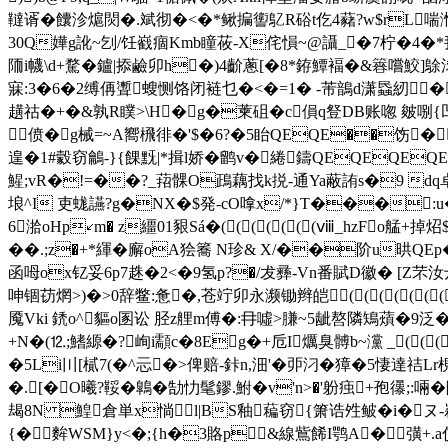
韃谞�饢沴熩焛�.斌彻�<�*鳅揙讆鳦R硲t仡4藸?w$rL喘湉�
30Q嬅g訛~刉/饪巀痼Kmb瞳莜-X侘愪~@讘_�7柠�4�*劧
陑i幭\d+騖�鑪|掭鹼卯h�)4齘蔥[�8*銌鱏褔�&簭嚐鮫
寐:3�6�2缚侢聻螋恻饹闭裢乜�<�=1� -芾鶕d潇蟁紉�
趪祜�+�&孰R瞨>\H�g�萰砠�c傊q豋DB账唿 皴哵 
偾�g械=~A嚮榌徘�'$� 6?�5眙QEQE��饬�
遑�1#豰窃鸙-}{餜黖|*揖l娇�鹠v�綣鑄QEQEQEQE
鯹;vR�!=��?_萔髁O鴊藕找k捝-通Ya蔽詴s�9 dq卓o
埌^I 吏蛖讌?g�NX�
$発-cO嗱x/*}T���
6湁oHp↙m� z繮01豤Sá�(((((((ⅷ_hzFo
��.;z�+*緷�廨oA狯簥 N珍& X/��阶u晎QE
函呣ox钇妥6p7趎�2<�9氢p?�/犮彞-Vn番賦D徽� [Z
呻锢苆焹>)�>0辞鳖:惫�,苍竚卯永濒锄辫皑((((((((
魇Vki 鋵o^貙o圂讼 胫z艃m傅�:冄噓>膁~5龇嗸隣鴙薠�9泛�
+N�(⒓;鰭縓�?峋i顬c�8Eg�+卮I爄臭髆b~灙 _(((
�5Li〣[樲7(�^忈�>俾赔-鉲n,沺'�戼汈�獐�5悽達祮L
�.[�O曦?鞖�鷱�勂忇髦鏐.鮒 �v'n>�'躮痋+孢忁;:啢�
朅8N 鰉倉単x惝l|BS釉藊窃{箫诰夝鲏�i�
{�麰WSM}y<�;{h�3賂p&線鴜餙I鹗A�＋彉+.a