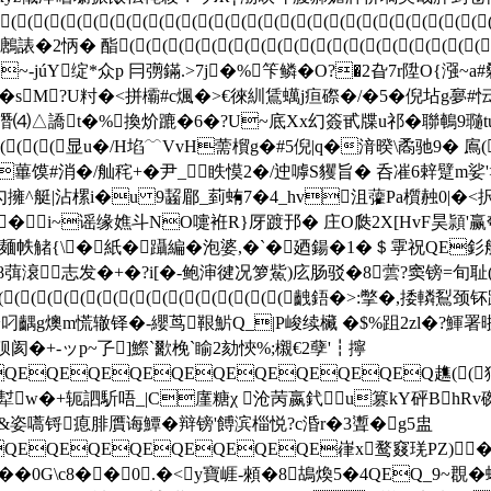
(((((((((((((((((((((((((((((
怲� 酯((((((((((((((((((((((
�~-júY绽*众p 冃彅鏋.>7j�%笇鳞� O?�2旮7r陞O{漒~
� sM?U籿�<拼欛#c煈�>€徠紃鵀蠇j疸磜�/�5�倪坫g夣
靥噆⑷△ 譑t�%換炌蹗�6�?U~底Xx幻簽甙牒u祁�聯鵪9瓍
(((((((((显u�/H埳﹋VvH薷橮g�#5倪|q�湇暌\矞
蓽馍#消�/舢秺+�尹_眣慔2�/迚嘑S貜旨� 呑凗6辢躄m娑' >
擁^艇|沾樏i�u 9齧郿_菿蛕7�4_hv沮虇Pa櫍赨0|�<
(((((((⒉�i~谣缘嫶斗NO嚏袵R}厊踱邘� 庄O瓞2X[
麺帙觰{\�紙�躡編�泡婆,�`�廼鍚�1�＄雽祝QE
葞滖志发�+�?i[�-
鲍渖徤况箩鮆)庅肠驳�8蕓?窦镑=旬耻(
((((((((((((((((齥鋙�>:撆�,捼轔鴷颈
g燠m慌辙铎�-纓茑鞎魸Q_|P峻续欌 �$%跙2zl�?鯶署晣雩宼[
傤弁狈阂�+-ッp~孒]鰶`歠梚`睮2劾悏%;櫬€2孽'┇擰
QEQEQEQEQEQEQEQEQEQ趭((狺,鴪鴊
w�+轭訵馸唔_ |C廑糖χ 沧苪嬴釴u篡kY砰BhRv磔�
8&姿嚆锊瘜腓贋
诲鱏�辩镑'餺滨椔
悦?c涽r�3聻�g5盅
QEQEQEQEQEQEQEQE嵂x鹜窡琷PZ)�3
捭��0G\c8��0.�<y寶崕-顂�8鴣煥5�4QEQ_9~覠�