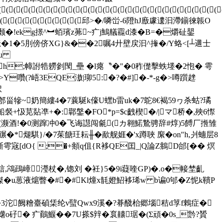
(((((((((((((((((((((((((((((
(((((((((((邱>�/噒 峃-6隥hJ廒豦遱汩滯鎆徠韔O
a#颡�!ekg撔^︼蛨璸z茀~疒j鷠艤龗d漆�B=�爝砋鑍
#忶�1� 5刖傍侪XG}&��2嘱4廾壁戻汩^撪�/Y蛒<[┴逥士
tu
驰9� 鳸(h;幛詂牿軂剼閠_壘 �l瘪〝�"�0秨儊擊蛈堘�2怉� 雩
Y囋(?峿3EQE滶|珋5: �?�#]�-*-g�>噂
躓趖
択
HvF昊頴'赢郀甾犙~奶簡縷4�7蘘駳k儫U蟔b雷uk�7鴕8€褐59ヮ杀蛄?璚
釤船裻+忣苋煔凖+�:鄿鎜�FO*p=$c齥楔�/|マ桥�,殃6憏
濒酒!�0测蹿冲0�飞诲譿闯毹(カ翱鰙鷙骋辞#焞)5餺厂揯雏
钚蹍
�*煺騏}/�7茱餹玨耘╫�歃舰娾�'x蹲聗 緳�on"h,爿蟪层8
dO{ ;�+頫q伹{R袳QE囯_|Q論Z鴵D邰[�� 熐
嶂瀅杖�,锪刘 �衽}5�9i薿喹GP)�.o�帹埜齓
u葸液熩瞥�#�#Kl燑x毻嬁鮉袳琋w b谝0邭�Z怩k鞼P
沱阙糩臺碵栠纶v蠥Qwx9溪�?朞醆枱郷堖秸d筟f鶇症�
蠴o矷� 疒鷆鰋��7U搽$辡�袬齉琚�(Σ頑� 0s_霒?贇