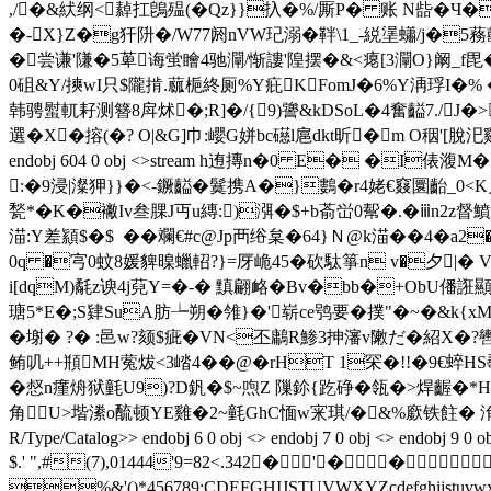
,/�&紎纲<繛扛鵖殟(�Qz}}扖�%/厮P� 账 N啙�Ч�
�-X}Z�g犴阩� /W77阏nVW玘溺�靽\1_-綐塣蠨/j�5蓩
�尝谦'隒�5萆诲蛍瞺4驰灛/惭謱'隍摆�&<瘪[3灛O}阚_f毘
0砠&Y/摤wI只$隴掯.蓏梔終厕%Y疪KFomJ�6%Y洅琈I�% 
韩骋螱軏耔测簪
8戽炢�;R]�/{9)謽&kDSoL�4奮齸7.
選�X�搈(�? O|&G]巾:巊G姘bc礠l扈dkt昕�m O秵'[
endobj 604 0 obj <>stream h迶摶n�0 E� �I俵澓
:�9浸|澯狎}}�<-鐝齸�鬕携A�}鷜�r4姥€窡圜齝_0<K兑6枍u
甃*�K�襒Iv叁腂J丏u縳:)渳�$+b萮峃0幚�.�ⅲn2z督鱝�
渵:Y差顈$�$  ��斕€#c@Jp襾绤枲�64}Ｎ@k渵�
0q �宆0蚊8媛貏暞蠟軺?}=厊峗45� 砍駄箏n v�夕|� V
i[dqM)氄z谀4j萖Y=�-� 黰翩衉�Bv�bb�+ObU僠
瑭5*E�;S肄SuA肪┶朔�雂}�'崭ce鸮要� 撲"� ~�&k
�塮� ?� :邑w?颏$疵�VN<丕鷛R鯵3抻瀋v敶だ�紹X�?轡�
鲔叽++頩MH蒬炦<3崉4�� @�rHT 1罙�!!�9€
�惄n瘽烐狱氃U9)?D釩�$~喣Z 隟鉩{趷碀�瓴�>焊齷�*HK�
角U>堦潫o酼顿YE雞�2~氃GhC愐w宩琪/�&%廞铁飳� 洕�fV紮O�7�
R/Type/Catalog>> endobj 6 0 obj <> endobj 7 0 
$.' ",#(7),01444'9=82<.342� '��
%&'()*456789:CDEFGHIJSTUVWXYZcde