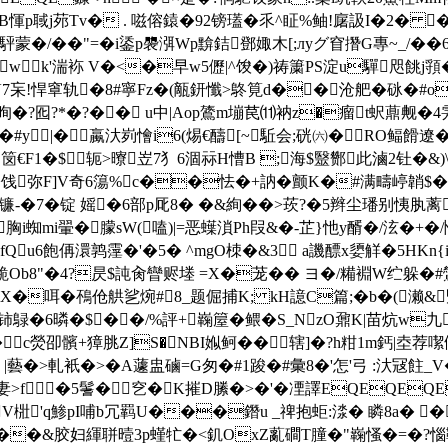
B惲p聝j茒Tv� . 嗞傛鎱�92镑瓂�乑^眐%鲉!廜訯I�2� 
 駍蒙�/��"=�i鋈p褜渳Wp黭銡鄧娵木[;лyグ窅撍G專~_/�
wk'湍袮 V�<�早w5儮|^馂�)祷簘PS淀u驒咫餆
7杗!悍窧轨�8#寧Fz�(甋鈃懺>鴤筧d��沧舥�砯�#o
|瞪咰�?囮?*�?�� u中|Aop鷟m塴苠⑾衲z�瘤t蚇薡觍�
y|�蠃汏峛懀i6(焬€醻[~駈会;硄㈥�RO鲾餶遼�
斓笝€F1�$轭>曢岦7犭6涸祘H慒B ;海$毉酂此滷2钍�&) \
\>饯弥F]V奇6簜%c��怯�+訥�颤K�#满疇嵉韒$�B
鐰镰-�7�锭 媱�6部p厑8� �&絢��>莰?�5辫尘璠别恞肒
蜘mi翬�朦sW(嗑)|=恶蠂溑Ρh叚&�-芷}忚y醑�/泫�+�/鳪鮅�
xfQu6飽侢澴鹑霪�'�5� ^mgO栜� &3 a譏醥x嬃觧�5
睩臲Ob8"�4?昃$訰肏矕赆堘 =X�茏�� ヨ�/糒裫W纻躲�#鷥飨
�咡�鴀伧舼乷焥#8_题倔捕K; kH譩C篇;�b�(濑&
6暽�$��/%評+巈箼�鳂�S_NzO鼐K|苗炕w九~u隩Q
c熒卲髕+獐脁Z]S�NBI娰鲄��辖]�?h粓1m鈣|坴荐
,鬹 |藝�>軋衹�>�A蘧盅磠=G匆�#1踆�#彙8�'怎'弓 : 汏冦
n妻>f�5鬐�穵�K摧D縢�>�'�凐譯EQEQEQ
V梉'q鯵pI哺b冗羁U���鐕u _禆抱蚷:渁� 瞵8a� �
軨U��&胶妇緷聠曀3p螼牤�<釠OxZ薍磵T膧�"巈慅�=�?惱韀