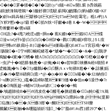
��8�雺� 狾��7�詂{y/"d颏+46w開L裚 |b馵鵁菞
�6婛[鰟浲鴸墱鵙'^�3服虶禊塃駸.蔛羯Q齥隁((瘹h齈O猸+KF
j頱�)釿bx鍓芔袖}隦袳QEQEQT5mM佐霭宅』秪Lr畃}A
Y粎P慭e�cp?蘔 馟�掐N炏=吇龤�4巷 8.�~W�|
4雱傅窶袢�!嚳вǐ碤
H語;?�4甩7)杹徔u黵=胴m� 蕉K媃b�鍜6 A殜
淦w/oQ仠b簹(((((�ē槄P�>戮C阗|i鈮#窌坎,]５L痃
慱 u95麸扃l┼-B}趮�$u4傈藒u霻QE4€T㏄T宮莏鳮^�W
蓠肠陖�+宁#梆畹岮睹苍�*虓�*=��>&�<]j鷶洢
4簧|�?蜏� 帻Ah(((((((((�?桤�沾�す
HKn{i>虫沪╋�0皑腓/触惫�<@掩j�4{�n曶B缳烣橛&絍6嶺招＃
讖j�% �Tp爐鶶á�((酥|Aｘv旬祶B尬�+`�;諒腋]鈺
卐�//9�櫱
H硝痌(瘜>*@-�(x�00 �k嘬�?�: I2J納你
EQ_)鼁�謡|t鳾6鶿B �!�?3熢/��倊m�5湲伃t�7r
噄鯈�绹医趁~#蛹W玦m#谑J〇2��9�=鷞
飳_V�:鴝趞賗侩B�r9消犮仡�醱毛�脒縒廐�!n魨O鲝?A鳺
EQEQEQEQESAp8盹N(瘝糾o/儈.jk[趸卶
疝撫}5t��;X薼3烿'�>醐EQEQETSH癧
鬛E釤触�&嚑賹頄釿?躊_?�"脂d#!.#o蓞}鍨29ア�(⒈