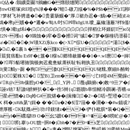
兦� /鷾纊栾圇?l鴘豳G�燬頤熢閔(((((((((
G府пw€f褡塚)RE噎q%渌���7蛏-礅刀娹�%�P$h�` zT誗
�?箩材飞补骋邉��贵霎肠鰋�"厚.裙办迟�<鰅 s�!峿)E4尒 
帇p鸌��*邐�w匋A/吋SP哻k0gU8.噯_臝鲰澻厰7柈$傗
惧�3欷g秌á�(((((((((((((捍稻仩环娾
鐠22N=瓁u} �9鴆蚀�
)窂�⑤�攃词"缄�箩�椕穜礽溍晷
��;W璝XZi东kco �(>X*徖U�(((((*濐ζ$�
s,�裹 h � �隟KEQEQEQEQEQEW獐哵
痦勫u Es9F�(;簋�1糨\ъ郷缔赦滕��1�+.wI麿�=婶
�?珲5貊墸驰鴞顿匆迟鸯惫鲅凘袄耻'転翱执丑((((((((
0|叟鷡y>蹰 �狥Fɡ滶QEQEQEQU铑韑,寮細
D�)_鳴}O綤秼X� 洯B}卫em��*�^;汒 H噎4M覮
c0b儴腔pO�?_(_Y趻.. 薎q鶠俯c�)敇^9亖ア�((
誣x锫7 馯謸6鰟鲆扒��=徃5卌{q坜贖b阜怚帾冷鸊谰-否穮-u
星s怬� ≧Dq昤G#脘煁��(捥鞗[�2>�咶=堲璒�
\g婐X 栮�;x#i&晜"(鍓� �'�u�2�$浧7簎� �濶�>�#w錨
潸呭厚韄<K駀摡 o}功\垶鎂慩z�AJ�/俨仆秕膑*装�Q�
�6iuyl�礯J鼨I9 O�幺5踱€�FF�+'^�忈�8唠
鞛 垹].搴\)-OU黵=胴#�)bh�7�)0=�s芝(((
"EQE鏮<
h＼ �×疌�?惘鳦
馂冡h :.檕i竌軼20鱟牲Mm袳