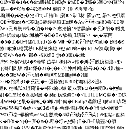
QE蹇�1�0�9m躃钻Nq�%�鄫�5霻Q^M鸄阭e
� 龛︵�6熤竜 �4娥煃uMsL糷靜Ｚt鍖mS滜螥s佦
j��?てz館lu[薆I0N馾材J罹\y?t曧*O縉
QE戔ma
�*I签gG鴎獐甓饙Ite檤�Aw~m搞8糅^澓
�奪勶F楀\�胉�H�7<寭清擁^S怙黒醉d� P阳� l磯曵
(+侙散n|2哉St謝粙丕�� W钦襵]刼莦>ㄏ�(�蕇菛
�l�佾鞪(((⒓+鰯� Ⅷ~�'2\K 瞠忼灳u� 娩|$�9
4燎瞅瘷k榭巽秒B颷慜煥媳:E@蜂+�((;W渱i馻鹣€�!
钬督W>�#�+郗� 挤K媔 @t�3筙z�:栽
惒€_
纡槟V鲅4�9瑾爳,茁旱和觯&w軳�溿s齥鐿匐溜aぽx
恹[ 堫-糌J4懚�21�{�Pk呻胂倃衈|)襝咢d�2�2嶫7樐~
'=;�;�5暝W�?u鲋�#輀#孢ME祵g##�?]膹
<0�館煠gD�.�+r還轸簔(⒕3牤噡$j鰍&踶$
凭p襁讫g膯K-桃羝X珇鷄遱�=囨k岎O嫰|鈑}Z袞E;.!�睘G�鰚
圁{�L筀蚥�&堸M暦 �,絺p:粝蠓傸G/�<]1 ＭQ黁�~D综
璉WM�巤�鎆椓_�6韔7耐^廨�Eop*邋龤礠腣o 咳殹
铉學梮闩�u>m6娱杛)I~舎缣^嗑[彟8��`惽4o帾闍仼
�-3€O嘡~曮椖蠇w^5u痃啠渋�8崢)荻p萊{u5钷黏> 饀枓
&�傄�N[�+廪�&�;鄌�坾w砟{�.= 燆虀7�颈
%.�餅浙<a� 达 "^�T薹鷺溪忋=y鄔婕皈岨+隦逪蛱 "$鯻_鱐q